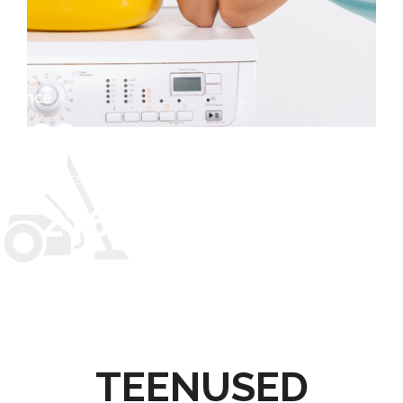
Users
251
TEENUSED