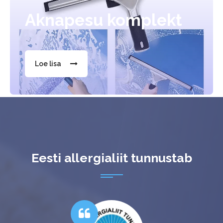
Aknapesu komplekt
Loe lisa
Eesti allergialiit tunnustab