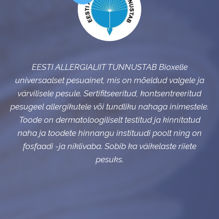
EESTI ALLERGIALIIT TUNNUSTAB Bioxelle
ja
universaalset pesuainet, mis on mõeldud valgele ja
u
d
värvilisele pesule. Sertifitseeritud, kontsentreeritud
le.
pesugeel allergikutele või tundliku nahaga inimestele.
pe
d
Toode on dermatoloogiliselt testitud ja kinnitatud
n
naha ja toodete hinnangu instituudi poolt ning on
fosfaadi -ja niklivaba. Sobib ka väikelaste riiete
pesuks.