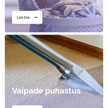
Loe lisa
Vaipade puhastus