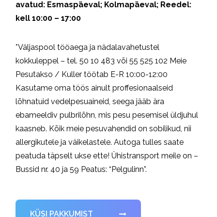
avatud: Esmaspäeval; Kolmapäeval; Reedel:
kell 10:00 – 17:00
*Väljaspool tööaega ja nädalavahetustel
kokkuleppel – tel. 50 10 483 või 55 525 102 Meie
Pesutakso / Kuller töötab E-R 10:00-12:00
Kasutame oma töös ainult proffesionaalseid
lõhnatuid vedelpesuaineid, seega jääb ära
ebameeldiv pulbrilõhn, mis pesu pesemisel üldjuhul
kaasneb. Kõik meie pesuvahendid on sobilikud, nii
allergikutele ja väikelastele. Autoga tulles saate
peatuda täpselt ukse ette! Ühistransport meile on –
Bussid nr. 40 ja 59 Peatus: “Pelgulinn”.
KÜSI PAKKUMIST