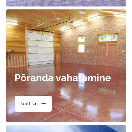
Põranda vahatamine
Loe lisa