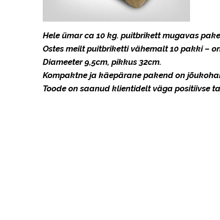
Hele ümar ca 10 kg. puitbrikett mugavas pak
Ostes meilt puitbriketti vähemalt 10 pakki – o
Diameeter 9,5cm, pikkus 32cm.
Kompaktne ja käepärane pakend on jõukohan
Toode on saanud klientidelt väga positiivse tag
Copyright © 2020 Laundry Services