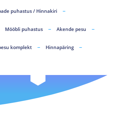
pade puhastus / Hinnakiri
Mööbli puhastus
Akende pesu
esu komplekt
Hinnapäring