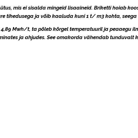
tus, mis ei sisalda mingeid lisaaineid. Briketti hoiab koo
suure tihedusega ja võib kaaluda kuni 1 t/ m3 kohta, seeg
4,89 Mwh/t, ta põleb kõrgel temperatuuril ja peaaegu ilm
kaminates ja ahjudes. See omakorda vähendab tunduvalt k