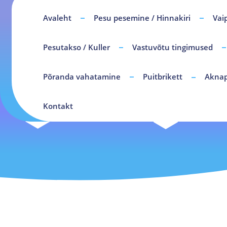
Avaleht
Pesu pesemine / Hinnakiri
Vai
Pesutakso / Kuller
Vastuvõtu tingimused
Põranda vahatamine
Puitbrikett
Aknap
Kontakt