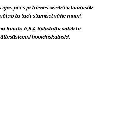
s igas puus ja taimes sisalduv looduslik
a võtab ta ladustamisel vähe ruumi.
a tuhata 0,6%. Selletõttu sobib ta
üttesüsteemi hoolduskulusid.