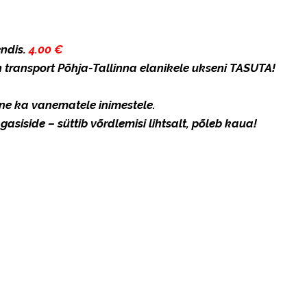
endis.
4.00 €
n transport Põhja-Tallinna elanikele ukseni
TASUTA!
e ka vanematele inimestele.
asiside – süttib võrdlemisi lihtsalt, põleb kaua!