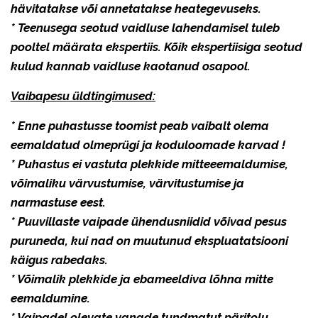
hävitatakse või annetatakse heategevuseks.
* Teenusega seotud vaidluse lahendamisel tuleb
pooltel määrata ekspertiis. Kõik ekspertiisiga seotud
kulud kannab vaidluse kaotanud osapool.
Vaibapesu üldtingimused:
* Enne puhastusse toomist peab vaibalt olema
eemaldatud olmeprügi ja koduloomade karvad !
* Puhastus ei vastuta plekkide mitteeemaldumise,
võimaliku värvustumise, värvitustumise ja
narmastuse eest.
* Puuvillaste vaipade ühendusniidid võivad pesus
puruneda, kui nad on muutunud ekspluatatsiooni
käigus rabedaks.
* Võimalik plekkide ja ebameeldiva lõhna mitte
eemaldumine.
* Vaipadel olevate vanade tundmatut päritolu