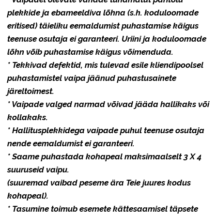
plekkide ja ebameeldiva lõhna (s.h. koduloomade
eritised) täieliku eemaldumist puhastamise käigus
teenuse osutaja ei garanteeri. Uriini ja koduloomade
lõhn võib puhastamise käigus võimenduda.
* Tekkivad defektid, mis tulevad esile kliendipoolsel
puhastamistel vaipa jäänud puhastusainete
järeltoimest.
* Vaipade valged narmad võivad jääda hallikaks või
kollakaks.
* Hallitusplekkidega vaipade puhul teenuse osutaja
nende eemaldumist ei garanteeri.
* Saame puhastada kohapeal maksimaalselt 3 X 4
suuruseid vaipu.
(suuremad vaibad peseme ära Teie juures kodus
kohapeal).
* Tasumine toimub esemete kättesaamisel täpsete