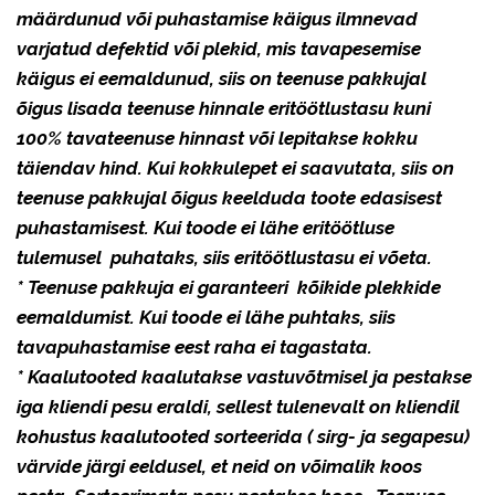
määrdunud või puhastamise käigus ilmnevad
varjatud defektid või plekid, mis tavapesemise
käigus ei eemaldunud, siis on teenuse pakkujal
õigus lisada teenuse hinnale eritöötlustasu kuni
100% tavateenuse hinnast või lepitakse kokku
täiendav hind. Kui kokkulepet ei saavutata, siis on
teenuse pakkujal õigus keelduda toote edasisest
puhastamisest. Kui toode ei lähe eritöötluse
tulemusel puhataks, siis eritöötlustasu ei võeta.
* Teenuse pakkuja ei garanteeri kõikide plekkide
eemaldumist. Kui toode ei lähe puhtaks, siis
tavapuhastamise eest raha ei tagastata.
* Kaalutooted kaalutakse vastuvõtmisel ja pestakse
iga kliendi pesu eraldi, sellest tulenevalt on kliendil
kohustus kaalutooted sorteerida ( sirg- ja segapesu)
värvide järgi eeldusel, et neid on võimalik koos