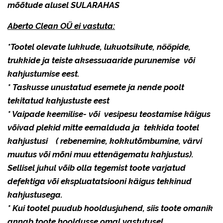
mõõtude alusel SULARAHAS
Aberto Clean OÜ ei vastuta:
*Tootel olevate lukkude, lukuotsikute, nööpide,
trukkide ja teiste aksessuaaride purunemise või
kahjustumise eest.
* Taskusse unustatud esemete ja nende poolt
tekitatud kahjustuste eest
* Vaipade keemilise- või vesipesu teostamise käigus
võivad plekid mitte eemalduda ja tekkida tootel
kahjustusi ( rebenemine, kokkutõmbumine, värvi
muutus või mõni muu ettenägematu kahjustus).
Sellisel juhul võib olla tegemist toote varjatud
defektiga või ekspluatatsiooni käigus tekkinud
kahjustusega.
* Kui tootel puudub hooldusjuhend, siis toote omanik
annab toote hooldusse omal vastutusel