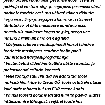
pesta. Sorteerimata pesu pestakse koos . Teenuse
pakkuja ei vastuta sirg- ja segapesu pesemisel värvi
andvate toodete eest, mis ühtlasi võivad rikkuda
kogu pesu. Sirg- ja segapesu hinna arvestamisel
lähtutakse, et ühte masinasse pandava pesu
arvestuslik miinimum kogus on 5 kg, seega ühe
masina miinimum hind on 5 kg hind.
* Käsipesu lubava hooldusjuhendi korral tehakse
toodetele masinpesu seadme tootja poolt
valmistatud käsipesuprogrammiga.
* Vastuvõetud riided kontrollida kätte saamisel ja
pretensioonid esitada koheselt.
* Meie töötaja süül rikutud või kaotatud toote
maksab kinni Aberto Clean OÜ toote ostutšeki alusel
kuid mitte rohkem kui 100 EUR eseme kohta.
* Valmis tooteid hoiame tasuta kuni 30 päeva alates
kättesaamise tähtajast, seejärel toode kas