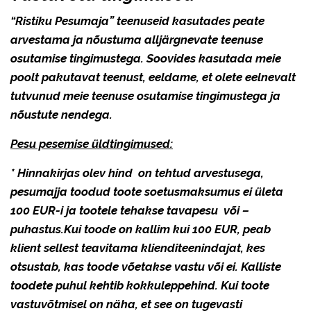
“Ristiku Pesumaja” teenuseid kasutades peate
arvestama ja nõustuma alljärgnevate teenuse
osutamise tingimustega. Soovides kasutada meie
poolt pakutavat teenust, eeldame, et olete eelnevalt
tutvunud meie teenuse osutamise tingimustega ja
nõustute nendega.
Pesu pesemise üldtingimused:
* Hinnakirjas olev hind on tehtud arvestusega,
pesumajja toodud toote soetusmaksumus ei ületa
100 EUR-i ja tootele tehakse tavapesu või –
puhastus.Kui toode on kallim kui 100 EUR, peab
klient sellest teavitama klienditeenindajat, kes
otsustab, kas toode võetakse vastu või ei. Kalliste
toodete puhul kehtib kokkuleppehind. Kui toote
vastuvõtmisel on näha, et see on tugevasti